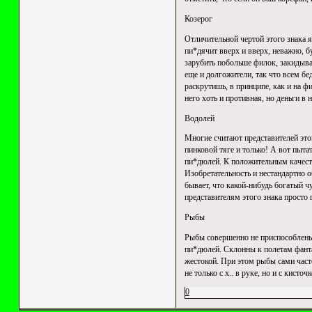
Козерог
Отличительной чертой этого знака я
пи*дячит вверх и вверх, неважно, бу
зарубить побольше филок, закидывая
еще и долгожители, так что всем бе
раскрутишь, в принципе, как и на ф
него хоть и противная, но деньги в 
Водолей
Многие считают представителей это
пинковой тяге и только! А вот пытат
пи*дюлей. К положительным качеств
Изобретательность и нестандартно 
бывает, что какой-нибудь богатый ч
представителям этого знака просто п
Рыбы
Рыбы совершенно не приспособлены 
пи*дюлей. Склонны к полетам фанта
жестокой. При этом рыбы сами часто
не только с х.. в руке, но и с кис
0