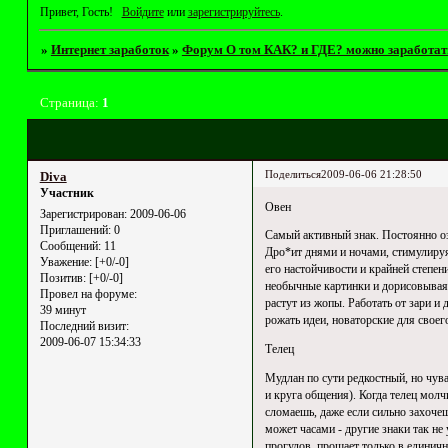
Привет, Гость!
Войдите
или
зарегистрируйтесь
.
»
Интернет заработок
»
Форум О том КАК? и ГДЕ? можно заработат
Страница:
1
Поделиться
2009-06-06 21:28:50
Diva
Участник
Овен
Зарегистрирован
: 2009-06-06
Приглашений:
0
Самый активный знак. Постоянно оза
Сообщений:
11
Дро*ит днями и ночами, стимулируя 
Уважение:
[+0/-0]
его настойчивости и крайней степен
Позитив:
[+0/-0]
необычные картинки и дорисовывая н
Провел на форуме:
растут из жопы. Работать от зари и
39 минут
рожать идеи, новаторские для своег
Последний визит:
2009-06-07 15:34:33
Телец
Мудлан по сути редкостный, но чува
и круга общения). Когда телец молч
сломаешь, даже если сильно захочеш
может часами - другие знаки так не 
прогулов, прощает только в единичн