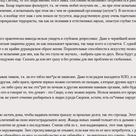
 под Светой), то это люди именно этого знака. Постоянно испытывают потребность в работ
ы. Базар тщательно фильтрует, т.к. не очень любит получать пи..., но при этом испытыв
ременно, и испытывать при этом ни с чем не сравнимый оргазмище (ахтунг!). В постели па
ло, и вообще этот знак с кем попало не тусуется, ища родственную душу очень тщательно
прекрасные террористы, так как их познания в естественных науках, зачастую глубже тл
ого практически никогда нельзя увидеть в глубоком депрессняке. Даже в чернейшей жоп
еские пациенты дурки, но как показывает практика, так чаще всего и случается. С одной
 о их крайне дурындаском образе жизни. Поразительные способности к искусству позволя
 испытание для них, как бы это глупо не звучало, - выбрать одно из двух. Весы будут д
подумаю еще. Сказать да или нет сразу и без резины для них проблема из глобальных.
ным танком, т.к. на его табло них*ра не написано. Даже если рядом высадится НЛО, и з
 друзья, либо враги, причем первых можно сосчитать по пальцам, а вторые дружно идут на
и, он либо сразу же вас отх*рит по почкам и другим жизненно важным органам, либо бу
кто и говорит то, что думает - это Скорп, и ему можно верить. Нельзя назвать его проро
ак же умеет отменно разбираться в людях (среди Скорпов, кстати, есть ох*енные хирург
 застать дома, чтобы надавать потипа трахалу за прошлые долги, так это стрельца. Этот
ключений на свою многострадальную жопу. Жажда новых знаний толкает его в дальние 
солютно не думая о последствиях. Считая себя из х.. вон выдающимся, этот знак прямо- т
 окружающим. Зато стрелец никогда не откажет, если вам что-то от него потребуется, с
не обижайтесь на него за шалабольство и не забивайте х.. на некоторые его советы - быва