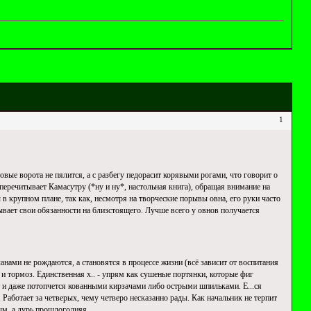
1
овые ворота не пялится, а с разбегу педорасит корявыми рогами, что говорит о
 перечитывает Камасутру (*ну и ну*, настольная книга), обращая внимание на
 в крупном плане, так как, несмотря на творческие порывы овна, его руки часто
адывает свои обязанности на близстоящего. Лучше всего у овнов получается
анами не рождаются, а становятся в процессе жизни (всё зависит от воспитания
 и тормоз. Единственная х.. - упрям как сушеные портянки, которые фиг
ет и даже потопчется кованными кирзачами либо острыми шпильками. Е...ся
е. Работает за четверых, чему четверо несказанно рады. Как начальник не терпит
ым, а дурь прошлогодняя.