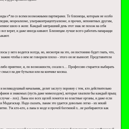
 виды е*ли со всеми возможными партнерами. Те близнецы, которым не особо
едии, неореализме, ультраконтрацептуализме, и прочих, непонятных другим,
твенное шило в жопе. Каждый завтрашний день этот знак не похож на себя
м все верят, и даже иногда кивают. Близнецам лучше всего работать папарацци
ыкают.
сы у него водятся всегда, но, несмотря на это, он постоянно будет гнать, что,
му важно чтобы о нем не говорили плохо - этого он не выносит. Представители
либо приятное, и, по возможности, сосали х.... Профессию старается выбирать
ее смысл на дне бутылки или на кончике косяка.
 и великодушный начальник, делит заслугу поровну с тем, кто действительно
корефанов и знакомых (пусть даже мимоходом), которые хвалили бы каждый прыщ
случае - лох). Львы изо всех щелей ломятся во властные органы, и даже если
и Мадагаскар. Надо сказать, львам это удается довольно легко - их некий
о. Уж кто-кто, а львы в моде и прочей богемной х...не разбираются как