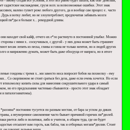
е - иному создай все условия, а этот все равно будет пахать, как опи*денелый,
ает садистское наслаждение, грузя всех за всевозможные ошибки. Этот знак
ссивен, налево гуляет реже любого другого, да и вообще сам процесс е.. часто
. Дурь и вотку любит, но не злоупотребляет, предпочитая забивать мозги
яцкой пи*ды и больше х... рекордной длины.
е они находят свой кайф, отчего их е*ло растянуто в постоянной улыбке. Можно
 стороны с ними х.. соскучишься, с другой - у них дома может быть страшнее
ют весам лепить из песка, глины и говна не только ментов, но и людей других
олго и напряженно думать, может быть даже обосруца от напряга, но в итоге
еленые гoндоны с тремя х...ми заместо носа попросят бобов на похмелку - ему
х... Со скорпионом не стоит сраться без дела, даже если очень хочется. Но если
дет втихомолку копить силы для нанесения сокрушительного удара в самый
ком, но его предсказания частенько сбываются - просто этот знак обладает
и и паталогоанатомы).
 *раззява* постоянно тусуется по разным местам, от бара за углом до диких
страны, а неумеренное самомнение часто бывает причиной горячих пи*дюлей.
аки рвется либо в политики, либо в учителя, в общем туда, где он будет
 радостью отсыплет вам горсть, как бабла, так и отборных мегапи*дюлин. Стоит
ет, он говорит дельные вещи.