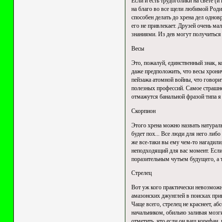
Если и есть трудоголики на свете (и
на благо во все щели любимой Родин
способен делать до хрена дел однов
его не привлекает. Друзей очень ма
знаниями. Из дев могут получиться 
Весы
Это, пожалуй, единственный знак, к
даже предположить, что весы хронич
пейзажа атомной войны, что говорит
полезных профессий. Самое страшное
отмажутся банальной фразой типа я 
Скорпион
Этого хрена можно назвать натураль
будет пох... Все люди для него либо
же все-таки вы ему чем-то нагадил
неподходящий для вас момент. Если 
поразительным чутьем будущего, а т
Стрелец
Вот уж кого практически невозможно
амазонских джунглей в поисках при
Чаще всего, стрелец не краснеет, аб
начальником, обильно заливая мозги
отметить, что если он ваш корефан, 