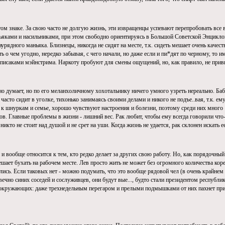
том знаке. За свою часто не долгую жизнь, эти извращенцы успевают перепробовать все
ньяками и насильниками, при этом свободно ориентируясь в Большой Советской Энциклоп
урядного маньяка. Близнецы, никогда не сидят на месте, т.к. сидеть мешает очень качес
 о чем угодно, нередко забывая, с чего начали, но даже если и пи*дят по черному, то и
писаками мэйнстрима. Наркоту пробуют для смены ощущений, но, как правило, не прив
но думает, но по его меланхоличному хохотальнику ничего умного узреть нереально. Бабло
 часто сидит в уголке, тихонько занимаясь своими делами и никого не подъе..вая, т.к. е
ы к шнуркам и семье, хорошо чувствуют настроения и болезни, поэтому среди них много
ов. Главные проблемы в жизни - лишний вес. Рак любит, чтобы ему всегда говорили что-
е, никто не стоит над душой и не срет на уши. Когда жизнь не удается, рак склонен искать 
 вообще относится к тем, кто редко делает за других свою работу. Но, как порядочный
решает бухать на рабочем месте. Лев просто жить не может без огромного количества 
лись. Если таковых нет - можно подумать, что это вообще рядовой чел (в очень крайнем 
вечно синих соседей и сослуживцев, они будут выe..., будто стали президентом республик
кружающих: даже трехнедельным перегаром и прелыми подмышками от них пахнет приятн