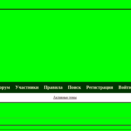
орум
Участники
Правила
Поиск
Регистрация
Войт
Активные темы