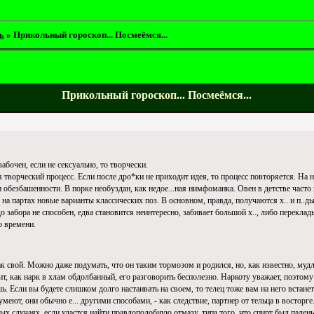
ь
»
Прикольный гороскоп... Посмеёмся...
Прикольный гороскоп... Посмеёмся...
бочен, если не сексуально, то творчески.
творческий процесс. Если после дро*ки не приходит идея, то процесс повторяется. На н
и обезбашенности. В порке необуздан, как недoe...ная нимфоманка. Овен в детстве часто
а партах новые варианты классических поз. В основном, правда, получаются х.. и п..ды
 до забора не способен, едва становится неинтересно, забивает большой х.., либо перекл
о времени.
к свой. Можно даже подумать, что он таким тормозом и родился, но, как известно, мудл
ит, как нарк в хлам обдолбанный, его разговорить бесполезно. Наркоту уважает, поэтому
ь. Если вы будете слишком долго настаивать на своем, то телец тоже вам на него встан
умеют, они обычно е... другими способами, - как следствие, партнер от тельца в восторг
ых случаях, если удастся найти правдоподобную отмазу, типа того, что спирт был пален