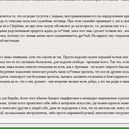
вляется то, что он редко тусуется с людьми, неустраивающими его по определенным кри
дь то отвесная скала или служебная лестница. При этом спокойно принимает х..ню в свой
 их в Сбербанк, но при этом халупу обставляет до жути просто, т.к. роскошь ему и в х..
дным родственникам придется ждать до ох*ения, пока этот знак сдохнет оставив нех...вое
илки, поэтому его личная жизнь часто ограничивается дро*кой. На наркоту ему откровенно
ней настоящие.
го знака ленивыми, хотя это совсем не так. Просто водолею нужен хороший толчок или
ься что-то его заставить бесполезно, для водолея свобода - превыше всего. Так что, ес
ам знака можно отнести отношение ко всем, как к братанам - он может запросто баклан
обкуренное мышление помогают рожать такие ох*енные проекты, что все их дружно посы
удачок спонсирует эти безумные проекты, пытаясь заставить отсасывать в благодарность 
осрать на то, что о них думают - они искренне желают всем добра, а это так редко в наши
для борьбы, более того обычно бывают пацифистами и ненавидят национализм и расизм. 
зии, лучше всего проявляют себя либо в актерском искусстве, где можно вдоволь пожит
 помогают другим в ущерб себе, даже не подозревая о том, что их жестоко наe..вают, п
точкой, музыкальным инструментом, либо просто шариковой ручкой, невозмутимо погруже