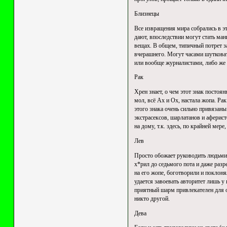
Близнецы
Все извращения мира собрались в э
дают, впоследствии могут стать ма
вещах. В общем, типичный потрет за
вчерашнего. Могут часами шутковать
или вообще журналистами, либо же 
Рак
Хрен знает, о чем этот знак постоян
мол, всё Ах и Ох, настала жопа. Рак
этого знака очень сильно привязан
экстрасексов, шарлатанов и аферист
на дому, т.к. здесь, по крайней мер
Лев
Просто обожает руководить людьми и
х*рил до седьмого пота и даже раз
на его жопе, боготворили и поклоня
удается завоевать авторитет лишь у 
приятный шарм привлекателен для о
никто другой.
Дева