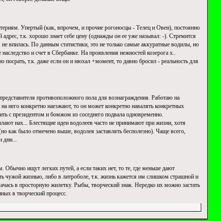
териям. Упертый (как, впрочем, и прочие рогоносцы - Телец и Овен), постоянно
 адрес, т.к. хорошо знает себе цену (однажды он ее уже называл: -). Стремится
. не впилась. По данным статистики, это не только самые аккуратные водилы, но
 наследство и счет в Сбербанке. На проявления нежностей козерога х..
 посрать, т.к. даже если он и нюхал +момент, то давно бросил - реальность для
 представителя противоположного пола для вознаграждения. Работаю на
ли на него конкретно наезжают, то он может конкретно навалять конкретных
ить с президентом и бомжом из соседнего подвала одновременно.
лают нах... Блестящие идеи водолеев часто не принимают при жизни, хотя
(но как было отмечено выше, водолея заставлять бесполезно). Чаще всего,
 дни...
Обычно ищут легких путей, а если таких нет, то те, где меньше дают
ь чужой жизнью, либо в литроболе, т.к. жизнь кажется им слишком страшной и
лачась в просторную жилетку. Рыбы, творческий знак. Нередко их можно застать
нных в творческий процесс.