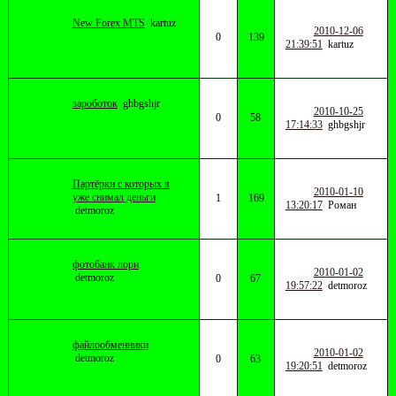
New Forex MTS
kartuz
2010-12-06
0
139
21:39:51
kartuz
зароботок
ghbgshjr
2010-10-25
0
58
17:14:33
ghbgshjr
Партёрки с которых я
2010-01-10
уже снимал деньги
1
169
13:20:17
Роман
detmoroz
фотобанк лори
2010-01-02
detmoroz
0
67
19:57:22
detmoroz
файлообменники
2010-01-02
detmoroz
0
63
19:20:51
detmoroz