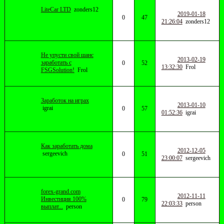
LiteCar LTD
zonders12
2019-01-18
0
47
21:26:04
zonders12
Не упусти свой шанс
2013-02-19
заработать с
0
52
13:32:30
Frol
FSGSolution!
Frol
Заработок на играх
2013-01-10
igrai
0
57
01:52:36
igrai
Как заработать дома
2012-12-05
sergeevich
0
51
23:00:07
sergeevich
forex-grand.com
2012-11-11
Инвестиция 100%
0
79
22:03:33
person
выплат...
person