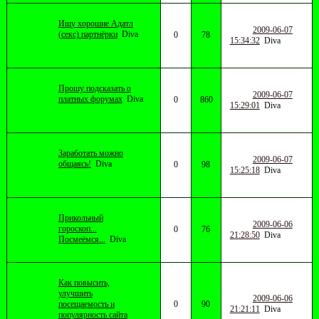
Ищу хорошие Адатл
2009-06-07
(секс) партнёрки
Diva
0
78
15:34:32
Diva
Прошу подсказать о
2009-06-07
платных форумах
Diva
0
860
15:29:01
Diva
Заработать можно
2009-06-07
общаясь!
Diva
0
98
15:25:18
Diva
Прикольный
2009-06-06
гороскоп...
0
76
21:28:50
Diva
Посмеёмся...
Diva
Как повысить,
улучшить
2009-06-06
посещаемость и
0
90
21:21:11
Diva
популярность сайта