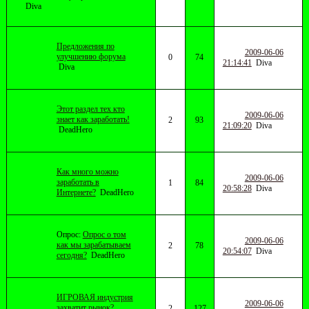
Diva
Предложения по
2009-06-06
улучшению форума
0
74
21:14:41
Diva
Diva
Этот раздел тех кто
2009-06-06
знает как заработать!
2
93
21:09:20
Diva
DeadHero
Как много можно
2009-06-06
заработать в
1
84
20:58:28
Diva
Интернете?
DeadHero
Опрос:
Опрос о том
2009-06-06
как мы зарабатываем
2
78
20:54:07
Diva
сегодня?
DeadHero
ИГРОВАЯ индустрия
2009-06-06
захватит рынок?
2
127