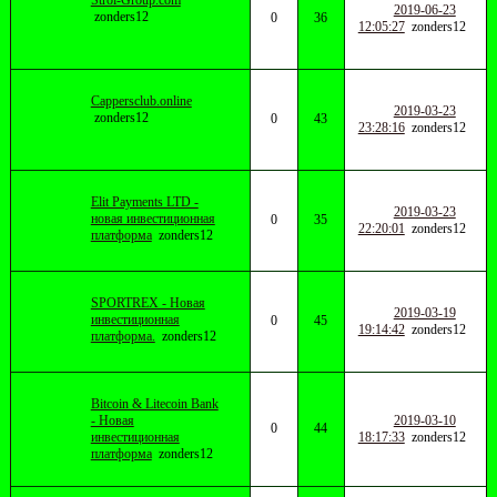
Stroi-Group.com
2019-06-23
zonders12
0
36
12:05:27
zonders12
Cappersclub.online
2019-03-23
zonders12
0
43
23:28:16
zonders12
Elit Payments LTD -
2019-03-23
новая инвестиционная
0
35
22:20:01
zonders12
платформа
zonders12
SPORTREX - Новая
2019-03-19
инвестиционная
0
45
19:14:42
zonders12
платформа.
zonders12
Bitcoin & Litecoin Bank
- Новая
2019-03-10
0
44
инвестиционная
18:17:33
zonders12
платформа
zonders12