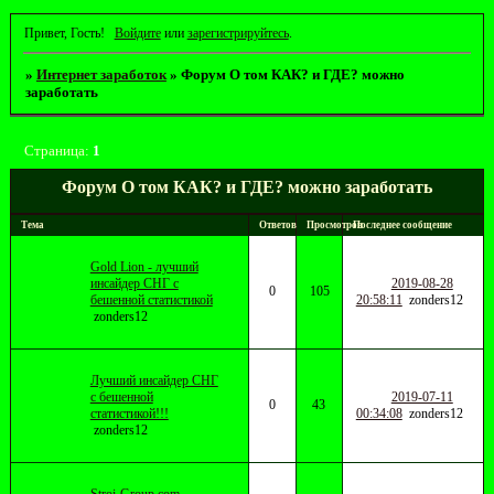
Привет, Гость!
Войдите
или
зарегистрируйтесь
.
»
Интернет заработок
»
Форум О том КАК? и ГДЕ? можно
заработать
Страница:
1
Форум О том КАК? и ГДЕ? можно заработать
Тема
Ответов
Просмотров
Последнее сообщение
Gold Lion - лучший
инсайдер СНГ с
2019-08-28
0
105
бешенной статистикой
20:58:11
zonders12
zonders12
Лучший инсайдер СНГ
с бешенной
2019-07-11
0
43
статистикой!!!
00:34:08
zonders12
zonders12