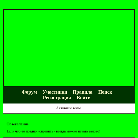
Форум
Участники
Правила
Поиск
Регистрация
Войти
Активные темы
Объявление
Если что-то поздно исправить - всегда можно начать заново!