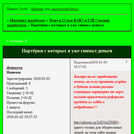
Привет, Гость!
Войдите
или
зарегистрируйтесь
.
»
Интернет заработок
»
Форум О том КАК? и ГДЕ? можно
заработать
»
Партёрки с которых я уже снимал деньги
Страница:
1
Партёрки с которых я уже снимал деньги
1
Поделиться
2010-01-01
18:17:02
detmoroz
Новичок
Быстро вы не заработаете
Зарегистрирован
: 2010-01-01
ничего, но если проявите усердие
Приглашений:
0
и будите искать реально
Сообщений:
3
платящие партнерки то через
Уважение:
[+0/-0]
полгода привлечение рефералов
Позитив:
[+0/-0]
прейдет из хобби в
Провел на форуме:
подработки!!!
1 минуту
Последний визит:
2010-01-02 19:57:33
http://advego.ru/2pFQeZ3NRQ
-
адвего только для общительных
людей, на этом сайте можно