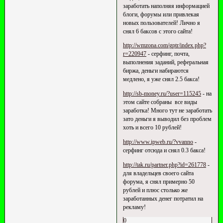
заработать наполняя информацией
блоги, форумы или привлекая
новых пользователей! Лично я
снял 6 баксов с этого сайта!
http://wmzona.com/gptr/index.php?
r=220947
- серфинг, почта,
выполнения заданий, реферальная
биржа, деньги набираются
медлено, я уже снял 2.5 бакса!
http://sb-money.ru/?user=115245
- на
этом сайте собраны все виды
заработка! Много тут не заработать
зато деньги я выводил без проблем
хоть и всего 10 рублей!
http://www.ipweb.ru/?vvanno
-
серфинг отсюда и снял 0.3 бакса!
http://tak.ru/partner.php?id=261778
-
для владельцев своего сайта
форума, я снял примерно 50
рублей и плюс столько же
заработанных денег потратил на
рекламу!
0