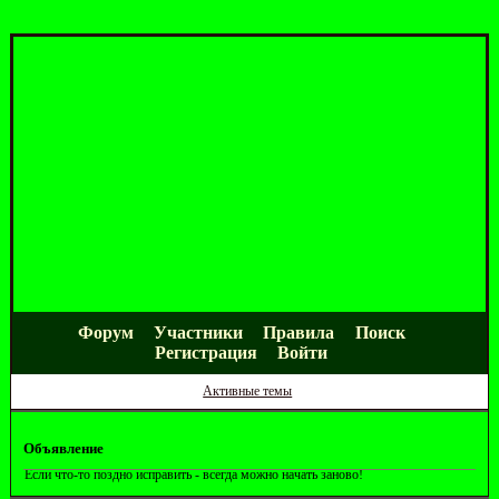
Форум
Участники
Правила
Поиск
Регистрация
Войти
Активные темы
Объявление
Если что-то поздно исправить - всегда можно начать заново!