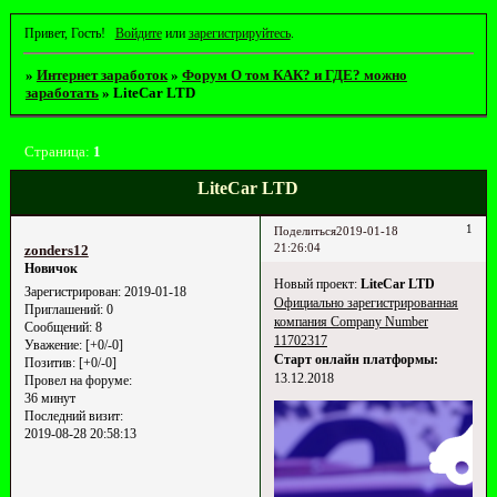
Привет, Гость!
Войдите
или
зарегистрируйтесь
.
»
Интернет заработок
»
Форум О том КАК? и ГДЕ? можно
заработать
»
LiteCar LTD
Страница:
1
LiteCar LTD
1
Поделиться
2019-01-18
21:26:04
zonders12
Новичок
Новый проект:
LiteCar LTD
Зарегистрирован
: 2019-01-18
Официально зарегистрированная
Приглашений:
0
компания Company Number
Сообщений:
8
11702317
Уважение:
[+0/-0]
Старт онлайн платформы:
Позитив:
[+0/-0]
13.12.2018
Провел на форуме:
36 минут
Последний визит:
2019-08-28 20:58:13