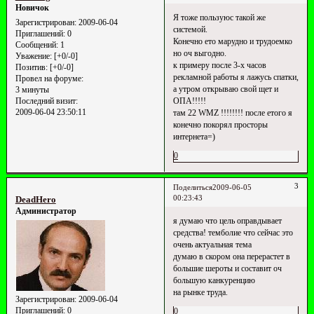
Новичок
Я тоже пользуюс такой же
Зарегистрирован
: 2009-06-04
системой.
Приглашений:
0
Конечно ето марудно и трудоемко
Сообщений:
1
но оч выгодно.
Уважение:
[+0/-0]
к примеру после 3-х часов
Позитив:
[+0/-0]
рекламной работы я лажусь спатки,
Провел на форуме:
а утром открываю свой щет и
3 минуты
ОПА!!!!!
Последний визит:
2009-06-04 23:50:11
там 22 WMZ !!!!!!!! после етого я
конечно покорял просторы
интернета=)
0
3
Поделиться
2009-06-05
00:23:43
DeadHero
Администратор
я думаю что цель оправдывает
средства! темболие что сейчас это
очень актуальная тема
думаю в скором она перерастет в
большие шероты и составит оч
большую канкуренцию
на рынке труда.
Зарегистрирован
: 2009-06-04
Приглашений:
0
0