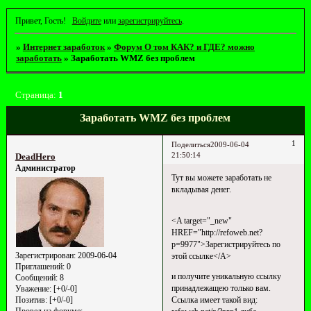
Привет, Гость!
Войдите
или
зарегистрируйтесь
.
»
Интернет заработок
»
Форум О том КАК? и ГДЕ? можно
заработать
»
Заработать WMZ без проблем
Страница:
1
Заработать WMZ без проблем
1
Поделиться
2009-06-04
21:50:14
DeadHero
Администратор
Тут вы можете заработать не
вкладывая денег.
<A target="_new"
HREF="http://refoweb.net?
p=9977">Зарегистрируйтесь по
Зарегистрирован
: 2009-06-04
этой ссылке</A>
Приглашений:
0
и получите уникальную ссылку
Сообщений:
8
принадлежащею только вам.
Уважение:
[+0/-0]
Позитив:
[+0/-0]
Ссылка имеет такой вид:
Провел на форуме: