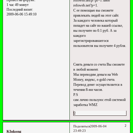
refoweb.net/p/?pr=1 либо
1 час 49 минут
refoweb.net?p=1.
Последний визит:
С ее помощью вы сможете
2009-06-06 15:49:10
привлекать людей на этот сайт.
За каждого человека который
попадет на сайт по вашей ссылке,
вы получите по 0.1 руб. А за
каждого
зарегистрировавшегося
пользователя вы получите 4 рубля.
Снять деньги со счета Вы сможете
в любой момент.
Мы переводим деньги на Web
Money, яндекс, e-gold счета.
Перевод денег осуществляется в
течении 8-ми часов.
P.S
сам лично пользуюс етой системой
заработка WMZ
0
2
Поделиться
2009-06-04
23:49:23
KInkong