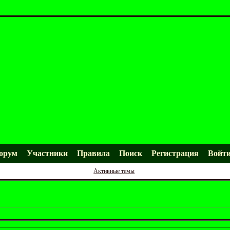
орум
Участники
Правила
Поиск
Регистрация
Войт
Активные темы