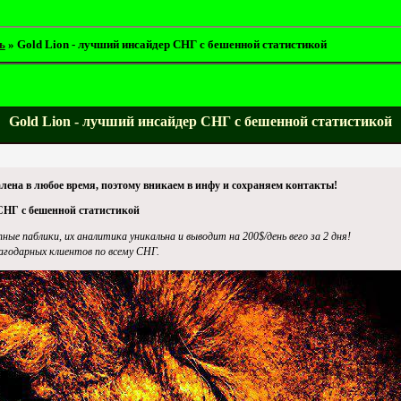
ь
»
Gold Lion - лучший инсайдер СНГ с бешенной статистикой
Gold Lion - лучший инсайдер СНГ с бешенной статистикой
лена в любое время, поэтому вникаем в инфу и сохраняем контакты!
СНГ с бешенной статистикой
е паблики, их аналитика уникальна и выводит на 200$/день вего за 2 дня!
годарных клиентов по всему СНГ.