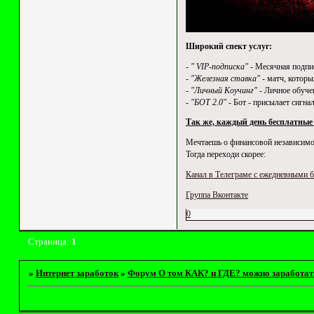
Широкий спект услуг:
-
" VIP-подписка"
- Месячная подпи
-
"Железная ставка"
- матч, котор
-
"Личный Коучинг"
- Личное обучен
-
"БОТ 2.0"
- Бот - присылает сигна
Так же, каждый день бесплатные
Мечтаешь о финансовой независимо
Тогда переходи скорее:
Канал в Телеграме с ежедневными 
Группа Вконтакте
0
Страница:
1
»
Интернет заработок
»
Форум О том КАК? и ГДЕ? можно заработат