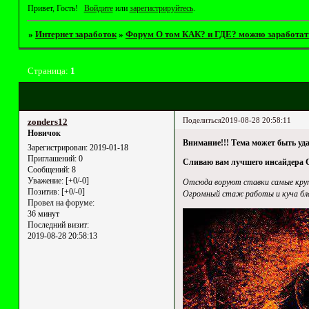
Привет, Гость!
Войдите
или
зарегистрируйтесь
.
»
Интернет заработок
»
Форум О том КАК? и ГДЕ? можно заработат
Страница:
1
Поделиться
2019-08-28 20:58:11
zonders12
Новичок
Внимание!!! Тема может быть уда
Зарегистрирован
: 2019-01-18
Приглашений:
0
Сливаю вам лучшего инсайдера 
Сообщений:
8
Уважение:
[+0/-0]
Отсюда воруют ставки самые крупны
Позитив:
[+0/-0]
Огромный стаж работы и куча бла
Провел на форуме:
36 минут
Последний визит:
2019-08-28 20:58:13